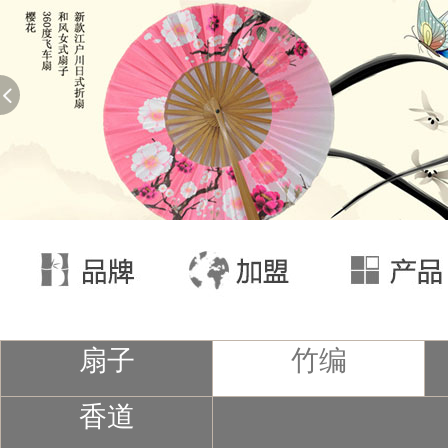
扇子
竹编
香道